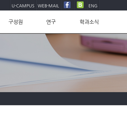
U-CAMPUS
WEB-MAIL
ENG
구성원
연구
학과소식
교수
연구그룹
학부
직원
연구센터
대학원
학생
연구성과
학사일정
동문
산학협력
학과뉴스
양식/문서
발전기금후원