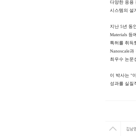
다양한 응용 
시스템의 설
지난
5
년 동
Materials
등
특허를 취득
Nanoscale
과
최우수 논문
이 박사는
"
성과를 실질
김남영