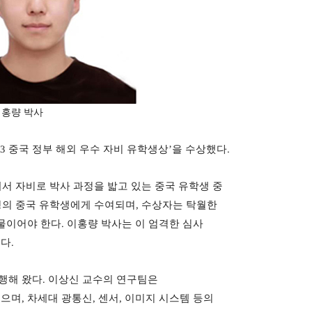
이홍량 박사
23
중국 정부 해외 우수 자비 유학생상
’
을 수상했다
.
서 자비로 박사 과정을 밟고 있는 중국 유학생 중
명의 중국 유학생에게 수여되며
,
수상자는 탁월한
물이어야 한다
.
이홍량 박사는 이 엄격한 심사
었다
.
행해 왔다
.
이상신 교수의 연구팀은
있으며
,
차세대 광통신
,
센서
,
이미지 시스템 등의