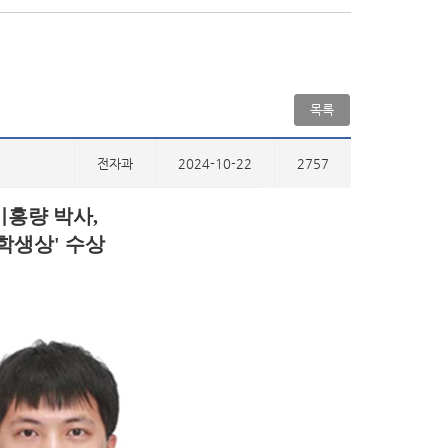
목록
전자과
2024-10-22
2757
이홍량 박사
,
유학생상
'
수상