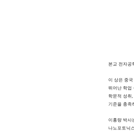
본교 전자공
이 상은 중
뛰어난 학업
학문적 성취
기준을 충족
이홍량 박사
나노포토닉