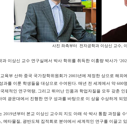
사진 좌측부터 전자공학과 이상신 교수, 
학과 이상신 교수 연구실에서 박사 학위를 취득한 이홍량 박사가
‘20
국 교육부 산하 중국 국가장학위원회가
2003
년에 제정한 상으로 해외에
 성과를 이룬 학생들을 대상으로 수여된다
.
매년 전 세계에서 약
600
,
국제적인 연구역량
,
그리고 뛰어난 인품과 학업자질을 모두 갖춘 인
하며 광운대에서 진행한 연구 성과를 바탕으로 이 상을 수상하게 되
는
2019
년부터 본교 이상신 교수의 지도 아래 석
·
박사 통합 과정을 수
스
,
메타물질
,
광반도체 집적회로 분야에서 세계적인 연구를 이끌고 