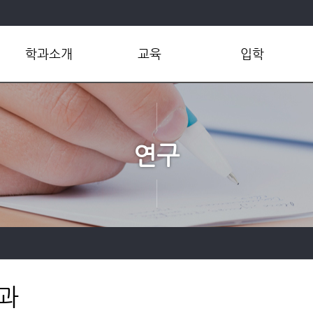
학과소개
교육
입학
학과개요
학부
학부
학과장인사말
대학원
대학원
연혁
공학인증
편입학
연구
현황
교육환경
학부연구원모집
조직 및 연락처
실험통합웹
대학원생모집
학사규정
오시는길
과