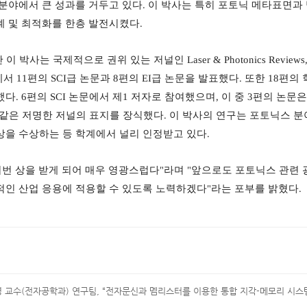
분야에서 큰 성과를 거두고 있다
.
이 박사는 특히 포토닉 메타표면과 
계 및 최적화를 한층 발전시켰다
.
안 이 박사는 국제적으로 권위 있는 저널인
Laser & Photonics Reviews
에서
11
편의
SCI
급 논문과
8
편의
EI
급 논문을 발표했다
.
또한
18
편의 
했다
. 6
편의
SCI
논문에서 제
1
저자로 참여했으며
,
이 중
3
편의 논문
 같은 저명한 저널의 표지를 장식했다
.
이 박사의 연구는 포토닉스 분
상을 수상하는 등 학계에서 널리 인정받고 있다
.
이번 상을 받게 되어 매우 영광스럽다
"
라며
"
앞으로도 포토닉스 관련 
적인 산업 응용에 적용할 수 있도록 노력하겠다
"
라는 포부를 밝혔다
.
 교수(전자공학과) 연구팀, “전자문신과 멤리스터를 이용한 통합 지각-메모리 시스