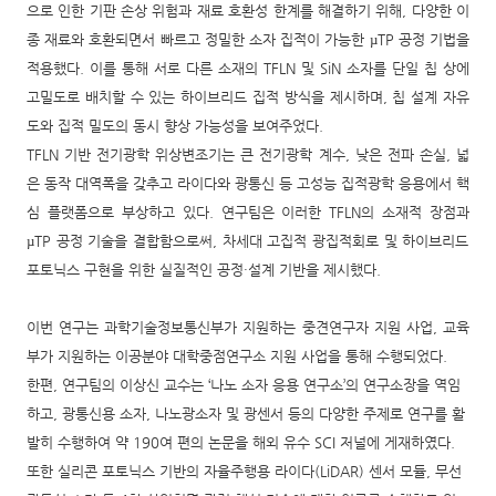
으로 인한 기판 손상 위험과 재료 호환성 한계를 해결하기 위해
,
다양한 이
종 재료와 호환되면서 빠르고 정밀한 소자 집적이 가능한
µTP
공정 기법을
적용했다
.
이를 통해 서로 다른 소재의
TFLN
및
SiN
소자를 단일 칩 상에
고밀도로 배치할 수 있는 하이브리드 집적 방식을 제시하며
,
칩 설계 자유
도와 집적 밀도의 동시 향상 가능성을 보여주었다
.​
TFLN
기반 전기광학 위상변조기는 큰 전기광학 계수
,
낮은 전파 손실
,
넓
은 동작 대역폭을 갖추고 라이다와 광통신 등 고성능 집적광학 응용에서 핵
심 플랫폼으로 부상하고 있다
.
연구팀은 이러한
TFLN
의 소재적 장점과
µTP
공정 기술을 결합함으로써
,
차세대 고집적 광집적회로 및 하이브리드
포토닉스 구현을 위한 실질적인 공정
·
설계 기반을 제시했다
.
이번 연구는 과학기술정보통신부가 지원하는 중견연구자 지원 사업
,
교육
부가 지원하는 이공분야 대학중점연구소 지원 사업을 통해 수행되었다
.
한편
,
연구팀의 이상신 교수는
‘
나노 소자 응용 연구소
’
의 연구소장을 역임
하고
,
광통신용 소자
,
나노광소자 및 광센서 등의 다양한 주제로 연구를 활
발히 수행하여 약
190
여 편의 논문을 해외 유수
SCI
저널에 게재하였다
.
또한 실리콘 포토닉스 기반의 자율주행용 라이다
(LiDAR)
센서 모듈
,
무선