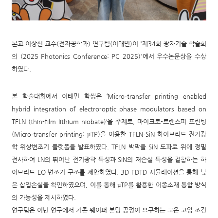
본교 이상신 교수
(
전자공학과
)
연구팀
(
이태민
)
이
'
제
34
회 광자기술 학술회
의
(2025 Photonics Conference: PC 2025)'
에서 우수논문상을 수상
하였다
.
본 학술대회에서 이태민 학생은
‘Micro-transfer printing enabled
hybrid integration of electro-optic phase modulators based on
TFLN (thin-film lithium niobate)’
을 주제로
,
마이크로
-
트랜스퍼 프린팅
(Micro-transfer printing: µTP)
을 이용한
TFLN-SiN
하이브리드 전기광
학 위상변조기 플랫폼을 발표하였다
. TFLN
박막을
SiN
도파로 위에 정밀
전사하여
LN
의 뛰어난 전기광학 특성과
SiN
의 저손실 특성을 결합하는 하
이브리드
EO
변조기 구조를 제안하였다
. 3D FDTD
시뮬레이션을 통해 낮
은 삽입손실을 확인하였으며
,
이를 통해
µTP
를 활용한 이종소재 통합 방식
의 가능성을 제시하였다
.
연구팀은 이번 연구에서 기존 웨이퍼 본딩 공정이 요구하는 고온
·
고압 조건