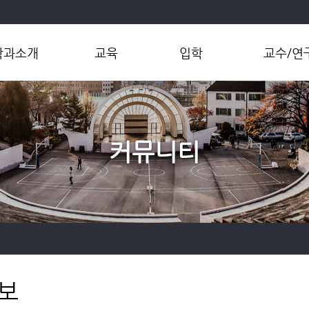
학과소개
교육
입학
교수/연
학과개요
학부
대학입학
교수소개
과장인사말
대학원
대학원입학
연구그룹
연혁
편입학
연구센터
커뮤니티
현황
연구성과
직 및 연락처
오시는길
보