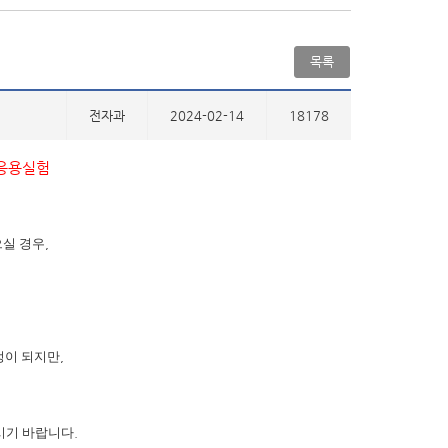
목록
전자과
2024-02-14
18178
응용실험
으실 경우
,
정이 되지만
,
시기 바랍니다
.