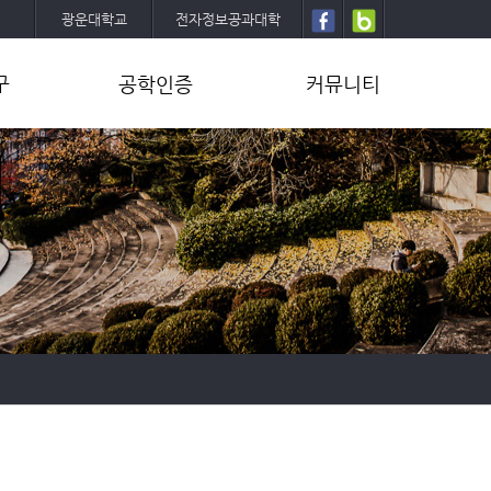
광운대학교
전자정보공과대학
구
공학인증
커뮤니티
공학인증소개
학과뉴스
공학인증내규
학부
프로그램설명
대학원
설문조사
세미나
졸업작품(캡스톤설계)
학생회/동아리
양식/문서
동문