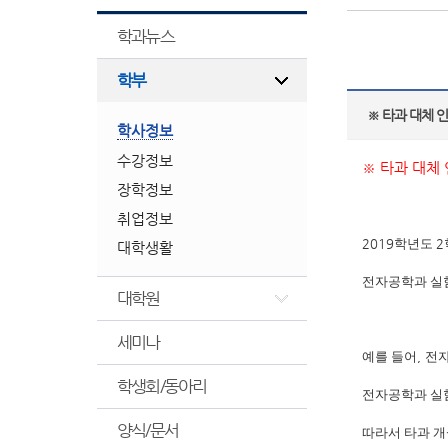
학과뉴스
학부
※ 타과 대체 
학사정보
수강정보
※ 타과 대체
장학정보
취업정보
2019
학년도
2
대학생활
전자공학과 실
대학원
세미나
예를 들어
,
전자
학생회/동아리
전자공학과 실
양식/문서
따라서 타과 