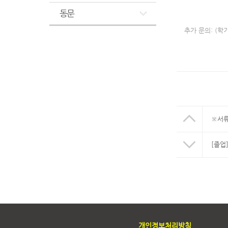
동문
추가 문의
: (학
※서류
[졸업
개인정보처리방침