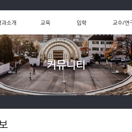
학과소개
교육
입학
교수/연
학과개요
학부
대학입학
교수소개
과장인사말
대학원
대학원입학
연구그룹
연혁
편입학
연구센터
커뮤니티
현황
연구성과
직 및 연락처
오시는길
보