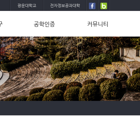
광운대학교
전자정보공과대학
구
공학인증
커뮤니티
공학인증소개
학과뉴스
공학인증내규
학부
프로그램설명
대학원
설문조사
세미나
졸업작품(캡스톤설계)
학생회/동아리
양식/문서
동문