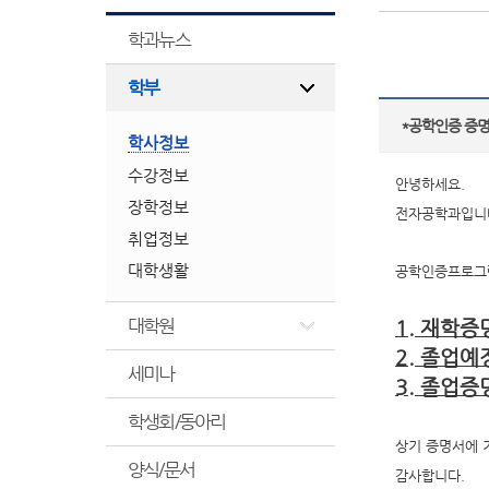
학과뉴스
학부
*공학인증 증명
학사정보
수강정보
안녕하세요.
장학정보
전자공학과입니
취업정보
대학생활
공학인증프로그
대학원
1. 재학증
2. 졸업
세미나
3. 졸업증
학생회/동아리
상기 증명서에 
양식/문서
감사합니다.