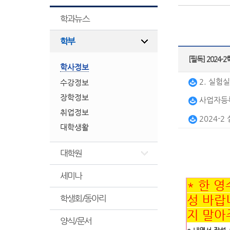
학과뉴스
학부
[필독] 202
학사정보
2. 실험
수강정보
장학정보
사업자등록
취업정보
2024-
대학생활
대학원
세미나
* 한 
학생회/동아리
성 바랍니
지 말아
양식/문서