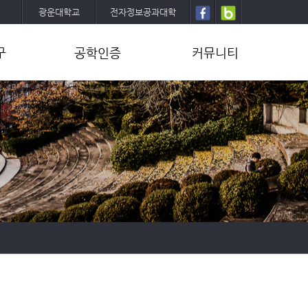
광운대학교
전자정보공과대학
구
공학인증
커뮤니티
공학인증소개
학과뉴스
공학인증내규
학부
프로그램설명
대학원
설문조사
세미나
졸업작품(캡스톤설계)
학생회/동아리
양식/문서
동문