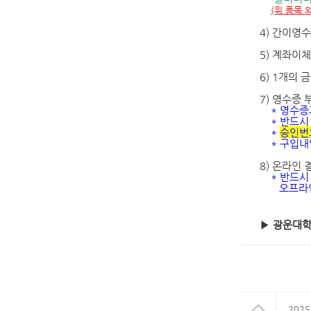
(위 품목 
4)
간이영수
5)
계좌이체
6) 1
개의 
7)
영수증 
*
영수증
* 반드시 풀
*
승인번
* 구입
8)
온라인 
*
반드시
오프라인 
▶
광운대학교
202