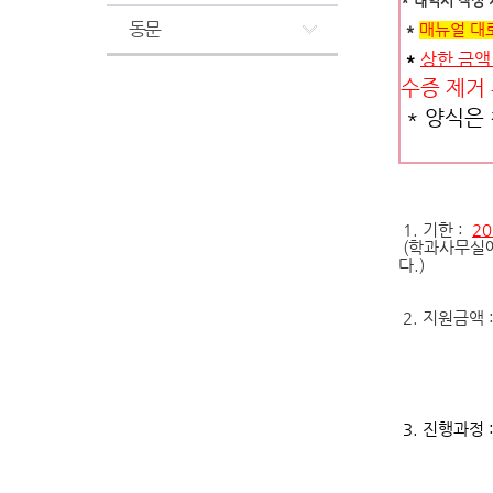
* 내역서 작성
동문
*
매뉴얼 대
*
상한 금액
수증 제거 
* 양식은
1.
기한
:
2
(
학과사무실에
다.)
2.
지원금액
3.
진행과정