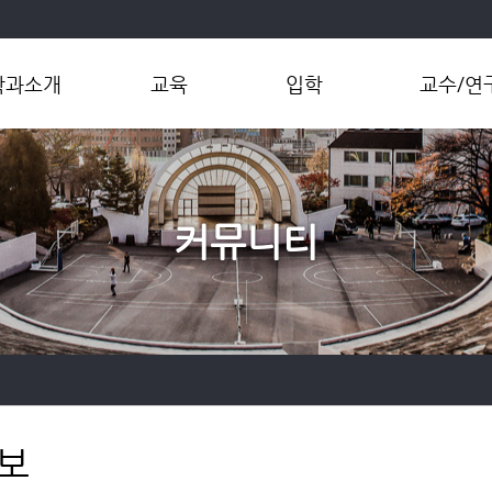
학과소개
교육
입학
교수/연
학과개요
학부
대학입학
교수소개
과장인사말
대학원
대학원입학
연구그룹
연혁
편입학
연구센터
커뮤니티
현황
연구성과
직 및 연락처
오시는길
보