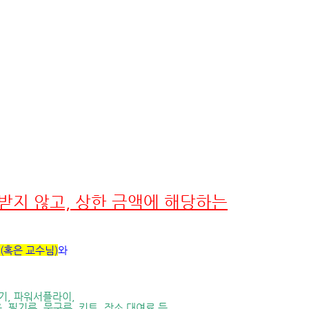
받지 않고, 상한 금액에 해당하는
(
혹은 교수님
)
와
기
,
파워서플라이
,
용
,
필기류
,
문구류
,
키트, 장소 대여료 등