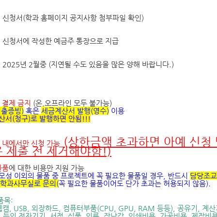
:
신청서
(
학과 홈페이지 공지사항 첨부파일 확인
)
:
신청서에 작성한 예금주 통장으로 지급
: 2025년 2월중 (지연될 수도 있음을 많은 양해 바랍니다.)
 결제 금지
(
온
,
오프라인 모두 불가능
)
지출증빙
)
혹은
세금계산서 발행
(
영수
)
이용
서(청구)로 발행하면 안됨!!!
(상한금액 초과하면 아예 신청 
 내에서만 신청 가능
 제출 전 제거해야함!)
물품
에 대한 비용만 지원 가능
모성 이외의 물품 중 프로젝트에 꼭 필요한 물품일 경우
,
반드시
담당조교
학과사무실로 문의
(
꼭 필요한 물품이어도 단가 초과는 허용되지
않음
).
품목
:
웹캠
, USB,
외장하드
,
컴퓨터부품
(CPU, GPU, RAM
등등
),
공유기
,
계산
 등의 전자기기
,
서적
,
식품
,
의류
,
장난감
,
인쇄비용
,
가공비용
,
제작비