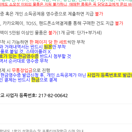
외에도 소모성 이외의 물품은 지원 불가하니, 애매한 품목은 꼭 담당조교에게 문의 바
증 혹은 개인 소득공제용 영수증으로 제출하면 지급
불가
,
카카오페이
, TOSS,
핸드폰소액결제를 통해 구매한 건도 지급
불가
금액이
5
만원 이상인 물품은
불가
(
1
개 금액
:
단가
+
부가세
)
부착 시 가능하면
한 페이지 당 한 세트
씩만 부착
과 거래내역서는 반드시
원본
만 부착
로 붙일 것, 스테이플러 X
호가 있는 현금영수증
반드시 첨부할 것
내역서 순서대로 영수증 부착
결제 시
무통장입금
으로 진행
 현금영수증 발급신청 후
,
개인 소득공제가 아닌
사업자 등록번호로 발급
결제는 반드시
현금
으로 결제
 사업자 등록번호: 217-82-00642
5학년도 1학기 성적우수 및 프론티어장학금 신청 안내