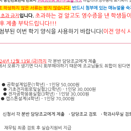
 시 승인번호란에 반드시
현금영수증 승인번호
를 작성
바랍니다(영수증에 표기되어 있
로 작성하지 않은 서류는 받지 않습니다.
반드시 첨부에 있는 매뉴얼을 숙지
초과하는 걸 알고도 영수증을 낸 학생들이
 초과 금지
입니다.
후 제출 부탁드립니다!!!
 첨부된 이번 학기 양식을 사용하기 바랍니다(
이전 양식 
024년 12월 13일
(금
)
까지
각 분반 담당조교에게 제출
서 오류가 생기면 다시 회부해야하기 때문
​에
조교님들도 취합이 된다면
:
●
공학설계입문
(1
학년
) - 1
인당
50,000
원
●
기초전자회로및실험2
(2
학년
) - 1
인당
30,000
원
●
전자공학응용실험
(3
학년
) - 1
인당
30,000
원
● 캡스톤설계
(4
학년
) - 1인당 70,000원
:
신청서 각 분반 담당조교에게 제출
→
담당조교 검토
→
학과사무실 검
재무팀 최종 검토 후 실습지원비 지급