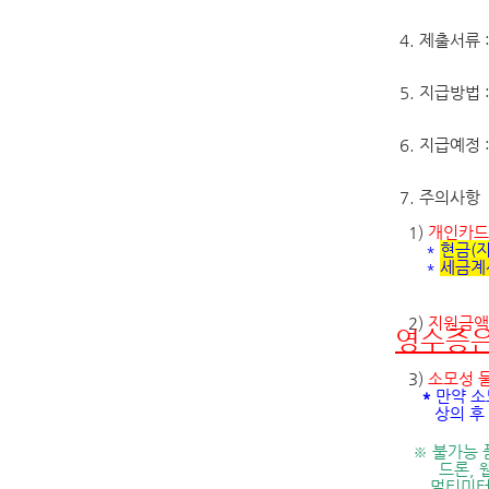
4.
제출서류
5.
지급방법
6. 지급예정
7.
주의사항
1)
개인카드
*
현금
(
*
세금계산
2)
지원금액
영수증은
3)
소모성 
*
만약 소
상의 후
※
불가능 
드론
,
멀티미터