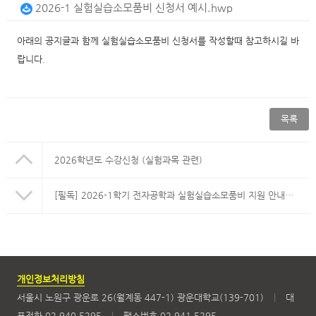
2026-1 실험실습소모품비 신청서 예시.hwp
아래의 공지글과 함께 실험실습소모품비 신청서를 작성할때 참고하시길 바
랍니다.
목록
2026학년도 수강신청 (실험과목 관련)
[필독] 2026-1학기 전자공학과 실험실습소모품비 지원 안내 (상한금액 초과 금지, 개인카드 결제 금지)
개인정보처리방침
서울시 노원구 광운로 26(월계동 447-1) 광운대학교(139-701)
|
대
표전화 02.940.5295
|
팩스번호 02.941.5295