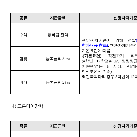
종류
지급금액
신청자격기
수석
등록금 전액
-
학과자체기준에 의해 선발
(
학과내규 참조
)
.
학과자체기준이
기본요건에 따름
.
-
(
기본요건
)
직전학기 
참빛
등록금의
50%
(4
학년
12
학점
)
이상
,
평량평
(
이수학점은
F
제외
,
평
학적부성적 기준
)
※
건축학과의 경우
5
학년이
12
비마
등록금의
25%
나
)
프론티어장학
종류
지급금액
신청자격기