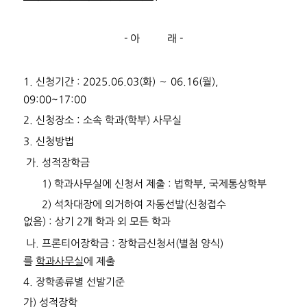
-
아 래
-
1.
신청기간
: 2025.06.03(
화
)
∼
06.16(
월
),
09:00~17:00
2.
신청장소
:
소속 학과
(
학부
)
사무실
3.
신청방법
가
.
성적장학금
1)
학과사무실에 신청서 제출
:
법학부
,
국제통상학부
2)
석차대장에 의거하여
자동선발
(
신청접수
없음
)
:
상기
2
개 학과 외 모든 학과
나
.
프론티어장학금
:
장학금신청서
(
별첨 양식
)
를
학과사무실
에 제출
4.
장학종류별 선발기준
가
)
성적장학