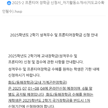
2025-2 프론티어 장학금 신청서_자기활동소개서(지도교수확
인필수).hwp
2025
학년도
2
학기 성적우수 및 프론티어장학금 신청 안내
2025
학년도
2
학기에 교내장학금
(
성적우수 및
프론티어
)
신청 및 접수에 관한 사항을 안내합니다
.
성적우수 및 프론티어장학금 수혜를 원하는 학생은 기한 내에
신청하시기 바랍니다
.
화도
/
동해장학금
(
교내 가계곤란장학금
)
은
2025.07.01~08.04
에 온라인신청 예정이며
, 6
월 말
별도 공지될 예정입니다
.
화도
/
동해장학금 수혜를 원하는
재학생은
2025
학년도
2
학기 국가장학금을 반드시
1
차
신청기간에 신청하여야 합니다
.