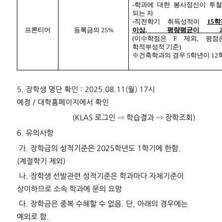
-
학과에 대한 봉사정신이 투철
되는 자
-
직전학기 취득성적이
15
학
프론티어
등록금의
25%
이상
,
평량평균이
(
이수학점은
F
제외
,
평
학적부성적 기준
)
※
건축학과의 경우
5
학년이
12
5.
장학생 명단 확인
:
2025.08.11(
월
) 17
시
예정
/
대학홈페이지에서 확인
(KLAS
로그인
⇒
학습결과
⇒
장학조회
)
6.
유의사항
가
.
장학금의 성적기준은
2025
학년도
1
학기에 한함
.
(
계절학기 제외
)
나
.
장학생 선발관련 성적기준은 학과마다 자체기준이
상이하므로 소속 학과에 문의 요망
다
.
장학금은 중복 수혜할 수 없음
.
단
,
아래의 경우에는
예외로 함
.