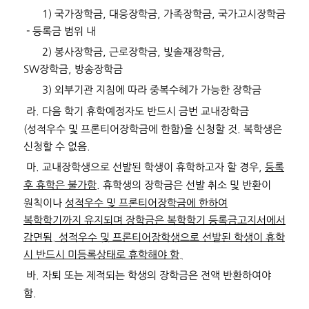
1)
국가장학금
,
대응장학금
,
가족장학금
,
국가고시장학금
-
등록금 범위 내
2)
봉사장학금
,
근로장학금
,
빛솔재장학금
,
SW
장학금
,
방송장학금
3)
외부기관 지침에 따라 중복수혜가 가능한 장학금
라
.
다음 학기 휴학예정자도 반드시 금번 교내장학금
(
성적우수 및 프론티어장학금에 한함
)
을 신청할 것
.
복학생은
신청할 수 없음
.
마
.
교내장학생으로 선발된 학생이 휴학하고자 할 경우
,
등록
후 휴학은 불가함
.
휴학생의 장학금은 선발 취소 및 반환이
원칙이나
성적우수 및 프론티어장학금에 한하여
복학학기까지 유지되며 장학금은 복학학기 등록금고지서에서
감면됨
.
성적우수 및 프론티어장학생으로 선발된 학생이 휴학
시 반드시 미등록상태로 휴학해야 함
.
바
.
자퇴 또는 제적되는 학생의 장학금은 전액 반환하여야
함
.