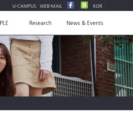
U-CAMPUS
WEB-MAIL
KOR
PLE
Research
News & Events
lty
Research Area
Undergraduate
ff
Research Center
Graduate
ent
Research Highlight
Academic Calendar
mni
Industrial
Document Forms
Collaboration
Giving to KWEE