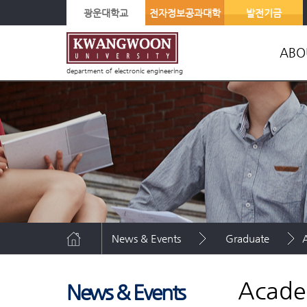
광운대학교
전자정보공과대학
발전기금
ABO
department of electronic engineering
O
Messag
Or
Academi
Map
News & Events
Graduate
Acade
News & Events