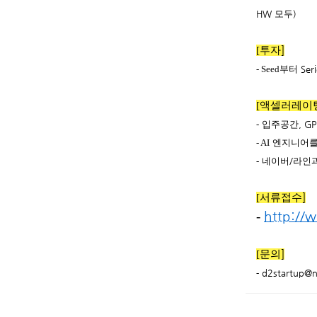
HW
모두
)
[
투자
]
- Seed
부터
Ser
[
액셀러레이
-
입주공간
, G
- AI
엔지니어를
-
네이버
/
라인과
[
서류접수
]
-
http://
[
문의
]
-
d2startup@n