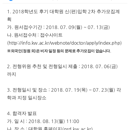
1. 2018
(
)
2
학년도 후기 대학원 신
편
입학
차 추가모집계
획
.
: 2018. 07. 09(
) ~ 07. 13(
)
가
원서접수기간
월
금
.
:
나
원서접수처
접수사이트
(http://info.kw.ac.kr/webnote/doctor/apply/index.php)
※
외국인
(
정원 외
)
은 비자 일정 등의 문제로 추가모집이 없습니다
.
2.
: 2018. 07. 06(
)
전형위원 추천 및 전형일시 제출
금
까지
3.
: 2018. 07. 19(
) ~ 07. 23(
)
전형일시 및 장소
목
월
각
학과 지정 일시장소
4.
합격자 발표
.
: 2018. 08. 13(
) 11:00
가
일 시
월
.
:
(grd.kw.ac.kr)
나
장 소
대학원 홈페이지