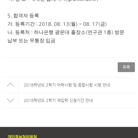
5.
합격자 등록
.
: 2018. 08. 13(
) ~ 08. 17(
)
가
등록기간
월
금
.
:
(
1
)
나
등록처
하나은행 광운대 출장소
연구관
층
방문
납부 또는 무통장 입금
목록
2018학년도 2학기 어학시험 및 종합시험 시행 안내
2018학년도 2학기 재입학 신청기간 안내
개인정보처리방침