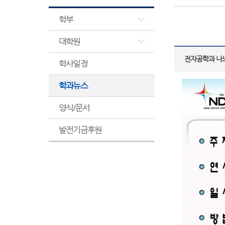
학부
대학원
전자공학과 나노
학사일정
학과뉴스
양식/문서
발전기금후원