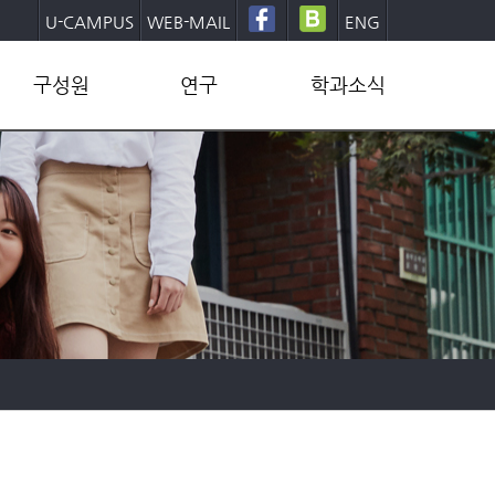
U-CAMPUS
WEB-MAIL
ENG
구성원
연구
학과소식
교수
연구그룹
학부
직원
연구센터
대학원
학생
연구성과
학사일정
동문
산학협력
학과뉴스
양식/문서
발전기금후원