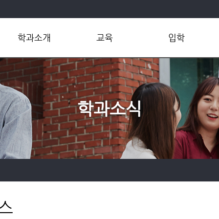
학과소개
교육
입학
학과개요
학부
학부
학과장인사말
대학원
대학원
연혁
공학인증
편입학
학과소식
현황
교육환경
학부연구원모집
조직 및 연락처
실험통합웹
대학원생모집
학사규정
오시는길
스