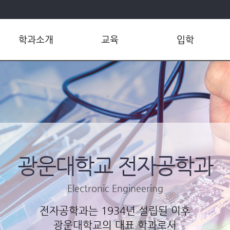
학과소개
교육
입학
학과개요
학부
학부
학과장인사말
대학원
대학원
연혁
공학인증
편입학
현황
교육환경
학부연구원모집
조직 및 연락처
실험통합웹
대학원생모집
학사규정
광운대학교 전자공학과
오시는길
Electronic Engineering
전자공학과는 1934년 설립된 이후
광운대학교의 대표 학과로서