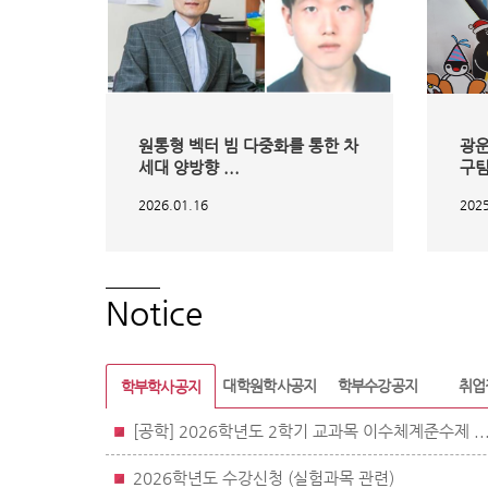
원통형 벡터 빔 다중화를 통한 차
광운
세대 양방향 ...
구팀
2026.01.16
2025
Notice
대학원학사
공지
학부수강
공지
취업
학부학사
공지
[공학] 2026학년도 2학기 교과목 이수체계준수제 ..
2026학년도 수강신청 (실험과목 관련)