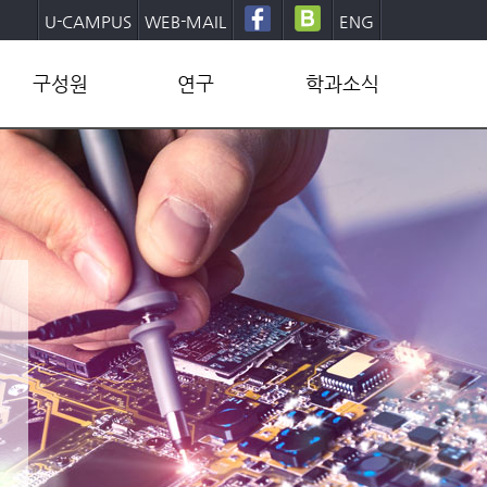
U-CAMPUS
WEB-MAIL
ENG
구성원
연구
학과소식
교수
연구그룹
학부
직원
연구센터
대학원
학생
연구성과
학사일정
동문
산학협력
학과뉴스
양식/문서
발전기금후원