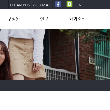
U-CAMPUS
WEB-MAIL
ENG
구성원
연구
학과소식
교수
연구그룹
학부
직원
연구센터
대학원
학생
연구성과
학사일정
동문
산학협력
학과뉴스
양식/문서
발전기금후원