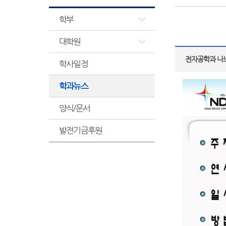
학부
대학원
전자공학과 나노
학사일정
학과뉴스
양식/문서
발전기금후원