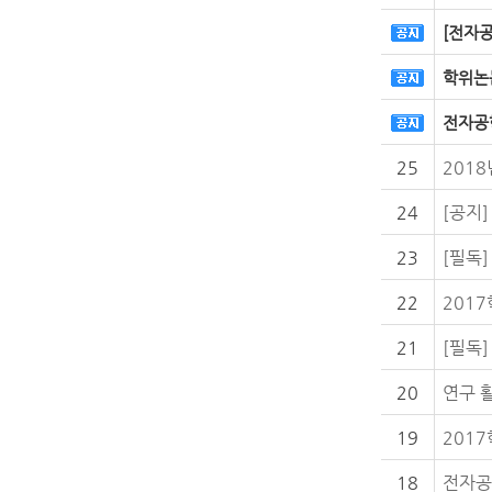
[전자
학위논
전자공학
25
201
24
[공지
23
22
201
21
20
연구 
19
201
18
전자공