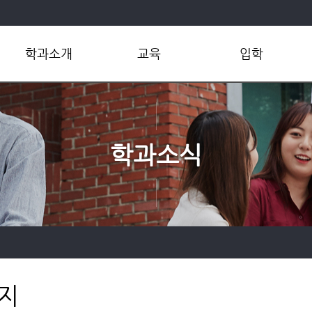
학과소개
교육
입학
학과개요
학부
학부
학과장인사말
대학원
대학원
연혁
공학인증
편입학
학과소식
현황
교육환경
학부연구원모집
조직 및 연락처
실험통합웹
대학원생모집
학사규정
오시는길
지