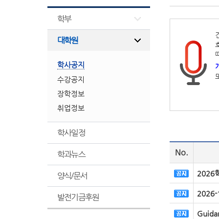
학부
대학원
학사공지
수강공지
장학정보
취업정보
학사일정
No.
학과뉴스
202
양식/문서
2026
발전기금후원