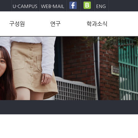
U-CAMPUS
WEB-MAIL
ENG
구성원
연구
학과소식
교수
연구그룹
학부
직원
연구센터
대학원
학생
연구성과
학사일정
동문
산학협력
학과뉴스
양식/문서
발전기금후원