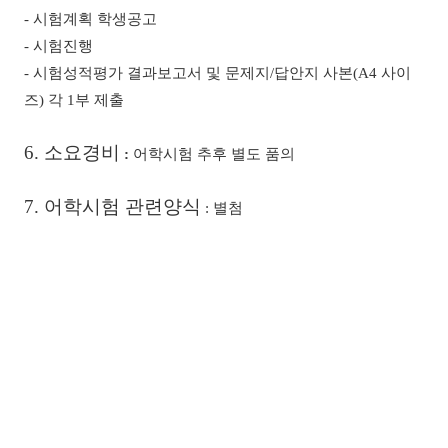
-
시험계획 학생공고
-
시험진행
-
시험성적평가 결과보고서 및 문제지
/
답안지 사본
(A4
사이
즈
)
각
1
부 제출
6.
소요경비
:
어학시험 추후 별도 품의
7.
어학시험 관련양식
:
별첨