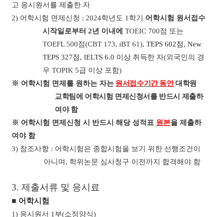
고 응시원서를 제출한 자
2)
어학시험 면제신청
: 2024
학년도
1
학기
어학시험 원서접수
시작일로부터
2
년 이내에
TOEIC 700
점 또는
TOEFL 500
점
(CBT 173, iBT 61),
TEPS 602
점
, New
TEPS 327
점
, IELTS 6.0
이상
취득한 자
(
외국인의 경
우
TOPIK 5
급 이상 포함
)
※
어학시험 면제를 원하는 자
는
원서접수기간 동안
대학원
교학팀에 어학시험 면제신청서를 반드시 제출하
여야 함
※
어학시험 면제신청 시 반드시 해당 성적표
원본
을 제출하
여야 함
3)
참조사항
:
어학시험은 종합시험을 보기 위한 선행조건이
아니며
,
학위논문 심사청구 이전까지 합격해야 함
3.
제출서류 및 응시료
■
어학시험
1)
응시원서
1
부
(
소정양식
)