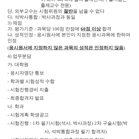
출제교수 전원
)
단
,
외부교수는 시험위원의
절반
을 넘을 수 없다
다
.
석박사통합
:
박사과정과 동일
3)
채점
가
.
평가기준
:
과목당
100
점 만점에
60
점 이상
합격
나
.
성적인정
:
응시원서에 본인이 지정한 응시과목에 한하여
인정
(
응시원서에 지정하지 않은 과목의 성적은 인정하지 않음
)
4)
업무분담
가
.
대학원
-
응시자명단 통보
-
학과별 시험성적 수합
-
시험진행경비 지출
-
최종합격자 발표
나
.
학과
-
시험계획 학생공고
-
시험진행
: 1
차 필기시험
(
석사
,
박사과정
) 2
차 구술시험
(
박
사
,
석박통합과정 필기 합격자
)