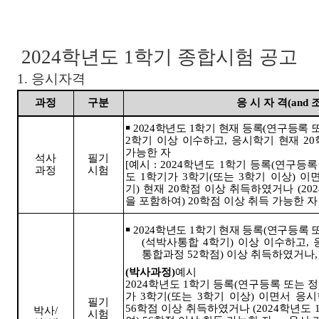
2024
학년도
1
학기 종합시험 공고
1.
응시자격
과정
구분
응 시 자 격
(and
￭
2024
학년도
1
학기 현재 등록
(
연구등록 
2
학기 이상 이수하고
,
응시학기 현재
20
가능한 자
석사
필기
[
예시
: 2024
학년도
1
학기 등록
(
연구등록
과정
시험
도
1
학기가
3
학기
(
또는
3
학기 이상
)
이
기
)
현재
20
학점 이상 취득하였거나
(202
을 포함하여
) 20
학점 이상 취득 가능한 
￭
2024
학년도
1
학기 현재 등록
(
연구등록 
(
석박사통합
4
학기
)
이상 이수하고
,
통합과정
52
학점
)
이상 취득하였거나
(
박사과정
)
예시
2024
학년도
1
학기 등록
(
연구등록 또는 
가
3
학기
(
또는
3
학기 이상
)
이면서 응시
필기
56
학점 이상 취득하였거나
(2024
학년도
박사
/
시험