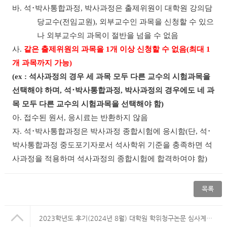
바
.
석
･
박사통합과정
,
박사과정은 출제위원이 대학원 강의담
당교수
(
전임교원
),
외부교수인 과목을 신청할 수 있으
나 외부교수의 과목이 절반을 넘을 수 없음
사
.
같은 출제위원의 과목을
1
개 이상 신청할 수 없음
(
최대
1
개 과목까지 가능
)
(ex :
석사과정의 경우 세 과목 모두 다른 교수의 시험과목을
선택해야 하며
,
석
･
박사통합과정
,
박사과정의 경우에도 네 과
목 모두 다른 교수의 시험과목을 선택해야 함
)
아
.
접수된 원서
,
응시료는 반환하지 않음
자
.
석
･
박사통합과정은 박사과정 종합시험에 응시함
(
단
,
석
･
박사통합과정 중도포기자로서 석사학위 기준을 충족하면 석
사과정을 적용하며 석사과정의 종합시험에 합격하여야 함
)
목록
2023학년도 후기(2024년 8월) 대학원 학위청구논문 심사계획 송부