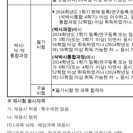
￭
2024
학년도
1
학기 현재 등록
(
연구등록 
(
석박사통합
4
학기
)
이상 이수하고
,
통합과정
52
학점
)
이상 취득하였거나
(
박사과정
)
예시
2024
학년도
1
학기 등록
(
연구등록 또는 
가
3
학기
(
또는
3
학기 이상
)
이면서 응시
필기
56
학점 이상 취득하였거나
(2024
학년도
박사
/
시험
여
) 56
학점 이상 취득 가능한 자
→
응시 
석
･
박
통합과정
(
석박사통합과정
)
예시
2024
학년도
1
학기 등록
(
연구등록 또는 
가
4
학기
(
또는
4
학기 이상
)
이면서 응시
52
학점 이상 취득하였거나
(2024
학년도
여
) 52
학점 이상 취득 가능한 자
→
응시 
구술
￭
필기시험 전 과목 합격자
시험
※
재시험 응시자격
가
.
재응시 허용
:
횟수제한 없음
나
.
재응시 범위
⑴
1
과목 낙제
:
해당과목 재응시