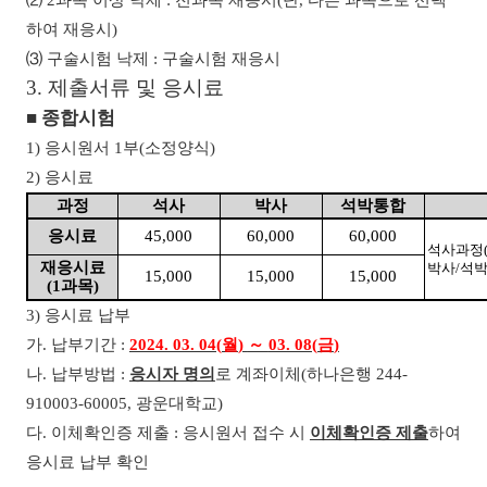
⑵
2
과목 이상 낙제
:
전과목 재응시
(
단
,
다른 과목으로 선택
하여 재응시
)
⑶
구술시험 낙제
:
구술시험 재응시
3.
제출서류 및 응시료
■
종합시험
1)
응시원서
1
부
(
소정양식
)
2)
응시료
과정
석사
박사
석박통합
응시료
45,000
60,000
60,000
석사과정
재응시료
박사
/
석
15,000
15,000
15,000
(1
과목
)
3)
응시료 납부
가
.
납부기간
:
2024. 03. 04(
월
)
～
03. 08(
금
)
나
.
납부방법
:
응시자 명의
로 계좌이체
(
하나은행
244-
910003-60005,
광운대학교
)
다
.
이체확인증 제출
:
응시원서 접수 시
이체확인증 제출
하여
응시료 납부 확인