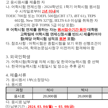
고 응시원서를 제출한 자
나
.
어학시험 면제신청
: 2024
학년도
1
학기 어학시험 원서접
수 시작일로부터
2
년 이내
에
TOEIC 700
점 또는
TOEFL 500
점
(CBT 173, iBT 61),
TEPS
602
점
, New TEPS 327
점
, IELTS 6.0
이상
을 취득한 자
(
외국인의 경우
TOPIK 5
급 이상 포함
)
※
어학시험 면제를 원하는 자
는
원서접수기간 동안
대학원
교학팀에 어학시험 면제신청서를 반드시 제출하여야
함
(
해당 어학시험 성적표
원본
포함
)
다
.
참조사항
:
어학시험은 종합시험을 보기 위한 선행조건이
아니며
,
학위논문심사청구 이전까지 합격해야 함
3.
외국인학생
가
.
어학시험
(
학과별 자체 시험
)
및 한국어능력시험 중 선택
나
.
한국어능력시험 시험일시 및 장소는 추후 공지
4.
제출서류
가
.
응시원서
1
부
(
소정양식
)
나
.
응시료
과정
석사
박사
응시료
20,000
원
20,000
원
다
.
응시료 납부
⑴
납부기간
:
2024. 03. 04(
월
)
～
03. 08(
금
)