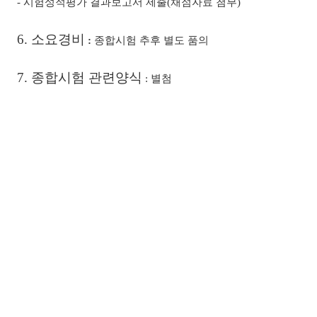
-
시험성적평가 결과보고서 제출
(
채점자료 첨부
)
6.
소요경비
:
종합시험 추후 별도 품의
7.
종합시험 관련양식
:
별첨