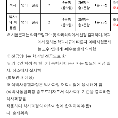
4
문항
2
문항씩
※
석사
영어
전공
2
1
문
25
점
(
총
8
항
)
총
4
문항
※
박사
/
4
문항
2
문항씩
※
석
･
박
영어
전공
2
1
문
25
점
(
총
8
항
)
총
4
문항
※
통합
※
시험문제는 학과주임교수 및 학과회의에서 선정 출제하며
,
학과
에서 정하는 학과내규에 따른다
.
이때 시험문제
는 교수
2
인에게
2
배수로 출제 의뢰함
※
전공영어는 학과별 전공으로 함
※
외국인 학생 중 한국어 능력시험 응시자는 별도의 지정 일
시
,
장소에서 실시함
(
별도안내 예정
)
※
석박사통합과정은 박사과정 어학시험에 응시해야 함
(
석박사통합과정 중도포기자로서 석사학위 기준을 충족하면
석사과정을
적용하며 석사과정의 어학시험에 합격하여야 함
)
다
.
출제위촉