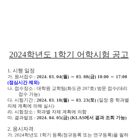
2024
학년도
1
학기 어학시험 공고
1.
시행 일정
가
.
원서접수
:
2024. 03. 04(
월
)
～
03. 08(
금
) 10:00
～
17:00
(
점심시간 제외
)
나
.
접수장소
:
대학원 교학팀
(
화도관
207
호
)
방문 접수
(
대리
접수 가능
)
다
.
시험기간
:
2024. 03. 18(
월
)
～
03. 23(
토
)
(
일정 중 학과별
자체 계획에 의해 실시
)
라
.
시험장소
:
학과별 자체 계획에 의함
마
.
결과발표
:
2024. 04. 05(
금
) (KLAS
에서 결과 조회 가능
)
2.
응시자격
가
. 2024
학년도
1
학기 등록
(
정규등록 또는 연구등록
)
을 필하