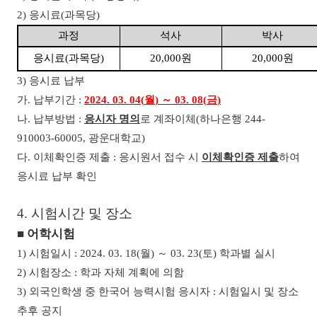
2)
응시료
(
과목당
)
과정
석사
박사
응시료
(
과목당
)
20,000
원
20,000
원
3)
응시료 납부
가
.
납부기간
:
2024. 03. 04(
월
)
～
03. 08(
금
)
나
.
납부방법
:
응시자 명의
로 계좌이체
(
하나은행
244-
910003-60005,
광운대학교
)
다
.
이체확인증 제출
:
응시원서 접수 시
이체확인증 제출
하여
응시료 납부 확인
4.
시험시간 및 장소
■
어학시험
1)
시험일시
: 2024. 03. 18(
월
)
～
03. 23(
토
)
학과별 실시
2)
시험장소
:
학과 자체 계획에 의함
3)
외국인학생 중 한국어 능력시험 응시자
:
시험일시 및 장소
추후 공지