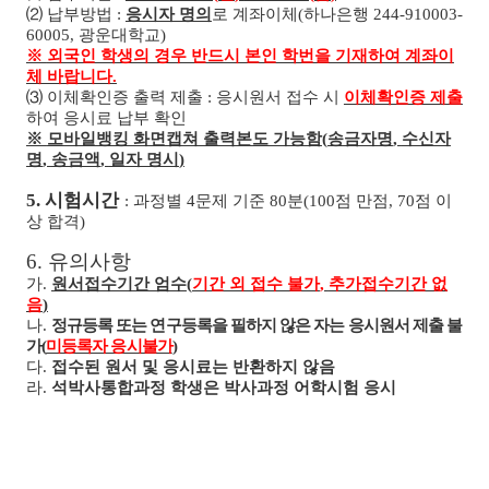
⑵
납부방법
:
응시자 명의
로 계좌이체
(
하나은행
244-910003-
60005,
광운대학교
)
※
외국인 학생의 경우 반드시 본인 학번을 기재하여 계좌이
체 바랍니다
.
⑶
이체확인증 출력 제출
:
응시원서 접수 시
이체확인증 제출
하여 응시료 납부 확인
※
모바일뱅킹 화면캡쳐 출력본도 가능함
(
송금자명
,
수신자
명
,
송금액
,
일자 명시
)
5.
시험시간
:
과정별
4
문제 기준
80
분
(100
점 만점
, 70
점 이
상 합격
)
6.
유의사항
가
.
원서접수기간 엄수
(
기간 외 접수 불가
,
추가접수기간 없
음
)
나
.
정규등록 또는 연구등록을 필하지 않은 자는 응시원서 제출 불
가
(
미등록자 응시불가
)
다
.
접수된 원서 및 응시료는 반환하지 않음
라
.
석박사통합과정 학생은 박사과정 어학시험 응시