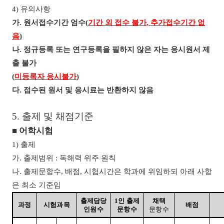
4)
유의사항
가
.
원서접수기간 엄수
(
기간 외 접수 불가
,
추가접수기간 없
음
)
나
.
정규등록 또는 연구등록을 필하지 않은 자는 응시원서 제
출 불가
(
미등록자 응시불가
)
다
.
접수된 원서 및 응시료는 반환하지 않음
5.
출제 및 채점기준
■
어학시험
1)
출제
가
.
출제범위
:
독해력 위주 원칙
나
.
출제문항수
,
배점
,
시험시간은 학과에 위임하되 아래 사항
은 최소 기준임
출제담당
1
인 출제
채택
과정
시험과목
배점
인원수
문항수
문항수