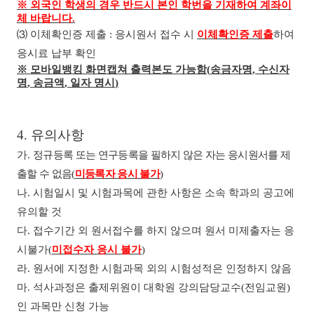
※
외국인 학생의 경우 반드시 본인 학번을 기재하여 계좌이
체 바랍니다
.
⑶
이체확인증 제출
:
응시원서 접수 시
이체확인증 제출
하여
응시료 납부 확인
※
모바일뱅킹 화면캡쳐 출력본도 가능함
(
송금자명
,
수신자
명
,
송금액
,
일자 명시
)
4.
유의사항
가
.
정규등록 또는 연구등록을 필하지 않은 자는 응시원서를 제
출할 수 없음
(
미등록자 응시 불가
)
나
.
시험일시 및 시험과목에 관한 사항은 소속 학과의 공고에
유의할 것
다
.
접수기간 외 원서접수를 하지 않으며 원서 미제출자는 응
시불가
(
미접수자 응시 불가
)
라
.
원서에 지정한 시험과목 외의 시험성적은 인정하지 않음
마
.
석사과정은 출제위원이 대학원 강의담당교수
(
전임교원
)
인 과목만 신청 가능