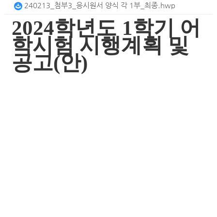
240213_첨부3_응시원서 양식 각 1부_최종.hwp
2024
학년도
1
학기 어
학시험 시행계획 및
공고
(
안
)