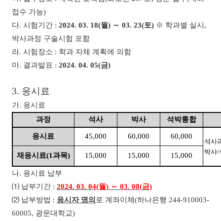
접수 가능
)
다
.
시험기간
:
2024. 03. 18(
월
)
～
03. 23(
토
)
※
학과별 실시
,
박사과정 구술시험 포함
라
.
시험장소
:
학과 자체 계획에 의함
마
.
결과발표
:
2024. 04. 05(
금
)
3.
응시료
가
.
응시료
과정
석사
박사
석박통합
응시료
45,000
60,000
60,000
석사
박사
/
재응시료
(1
과목
)
15,000
15,000
15,000
나
.
응시료 납부
⑴
납부기간
:
2024. 03. 04(
월
)
～
03. 08(
금
)
⑵
납부방법
:
응시자 명의
로 계좌이체
(
하나은행
244-910003-
60005,
광운대학교
)