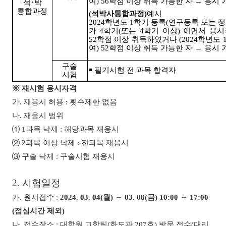
여
) 56
학점 이상 취득 가능한 자
→
응시 
석
･
박
통합과정
(
석박사통합과정
)
예시
2024
학년도
1
학기 등록
(
연구등록 또는 
가
4
학기
(
또는
4
학기 이상
)
이면서 응시
52
학점 이상 취득하였거나
(2024
학년도
여
) 52
학점 이상 취득 가능한 자
→
응시 
구술
￭
필기시험 전 과목 합격자
시험
※
재시험 응시자격
가
.
재응시 허용
:
횟수제한 없음
나
.
재응시 범위
⑴
1
과목 낙제
:
해당과목 재응시
⑵
2
과목 이상 낙제
:
전과목 재응시
⑶
구술 낙제
:
구술시험 재응시
2.
시험일정
가
.
원서접수
:
2024. 03. 04(
월
)
～
03. 08(
금
) 10:00
～
17:00
(
점심시간 제외
)
나
.
접수장소
:
대학원 교학팀
(
화도관
207
호
)
방문 접수
(
대리