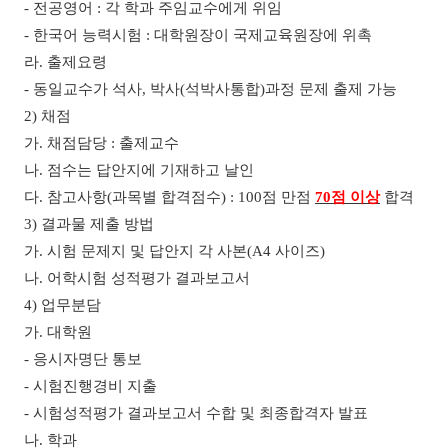
-
전공영어
:
각 학과 주임교수에게 위임
-
한국어 능력시험
:
대학원장이 국제교육원장에 위촉
라
.
출제요령
-
동일교수가 석사
,
박사
(
석박사통합
)
과정 문제 출제 가능
2)
채점
가
.
채점담당
:
출제교수
나
.
점수는 답안지에 기재하고 날인
다
.
참고사항
(
과목별 합격점수
) : 100
점 만점
70
점 이상
합격
3)
결과물 제출 방법
가
.
시험 문제지 및 답안지 각 사본
(A4
사이즈
)
나
.
어학시험 성적평가 결과보고서
4)
업무분담
가
.
대학원
-
응시자명단 통보
-
시험진행경비 지출
-
시험성적평가 결과보고서 수합 및 최종합격자 발표
나
.
학과