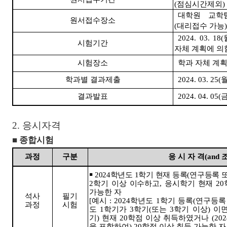
(
점심시간제외
)
대학원 교학
원서접수장소
(
대리접수 가능
)
2024. 03. 18(
시험기간
자체 계획에 의
시험장소
학과 자체 계
학과별 결과제출
2024. 03. 25(
결과발표
2024. 04. 05(
2.
응시자격
■
종합시험
과정
구분
응 시 자 격
(and
￭
2024
학년도
1
학기 현재 등록
(
연구등록 
2
학기 이상 이수하고
,
응시학기 현재
20
가능한 자
석사
필기
[
예시
: 2024
학년도
1
학기 등록
(
연구등록
과정
시험
도
1
학기가
3
학기
(
또는
3
학기 이상
)
이
기
)
현재
20
학점 이상 취득하였거나
(202
을 포함하여
) 20
학점 이상 취득 가능한 