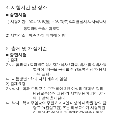
4.
시험시간 및 장소
■
종합시험
1)
시험기간
:
2024. 03. 18(
월
)
～
03. 23(
토
)
학과별 실시
,
박사
/
석박사
통합과정 구술시험 포함
2)
시험장소
:
학과 자체 계획에 의함
5.
출제 및 채점기준
■
종합시험
1)
출제
가
.
시험과목
:
학과별로 응시자가 석사
3
과목
,
박사 및 석박사통
합과정
4
과목을 응시할 수 있도록
선정
(
재응시
과목 포함
)
나
.
시험방법
:
학과 자체 계획에 일임
2)
출제요령
가
.
석사
:
학과 주임교수 주관 하에
3
인 이상의 대학원 강의
담당교수
(
전임교원
)
가 시험위원이 되어
3
과
목에 걸쳐 출제한다
나
.
박사
:
학과 주임교수 주관 하에
4
인 이상의 대학원 강의 담
당교수
(
전임교원
)
또는 외부교수가 시험위원
이 되어
4
과목에 걸쳐 출제한다
(
구술시험은